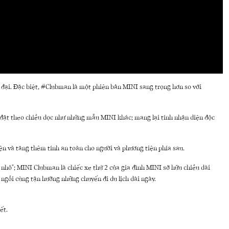
n đại. Đặc biệt, #Clubman là một phiên bản MINI sang trọng hơn so với
ì đặt theo chiều dọc như những mẫu MINI khác; mang lại tính nhận diện độc
ện và tăng thêm tính an toàn cho người và phương tiện phía sau.
g nhỏ"; MINI Clubman là chiếc xe thứ 2 của gia đình MINI sở hữu chiều dài
ngồi cùng tận hưởng những chuyến đi du lịch dài ngày.
ết.