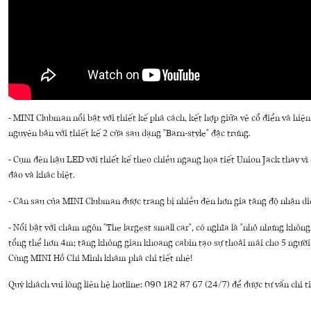
- MINI Clubman nổi bật với thiết kế phá cách, kết hợp giữa vẻ cổ điển và hiệ
nguyên bản với thiết kế 2 cửa sau dạng "Barn-style" đặc trưng.
- Cụm đèn hậu LED với thiết kế theo chiều ngang họa tiết Union Jack thay v
đáo và khác biệt.
- Cản sau của MINI Clubman được trang bị nhiều đèn hơn gia tăng độ nhận di
- Nổi bật với châm ngôn "The largest small car", có nghĩa là "nhỏ nhưng khôn
tổng thể hơn 4m; tăng không gian khoang cabin tạo sự thoải mái cho 5 người 
Cùng MINI Hồ Chí Minh khám phá chi tiết nhé!
Quý khách vui lòng liên hệ hotline: 090 182 87 67 (24/7) để được tư vấn chi ti