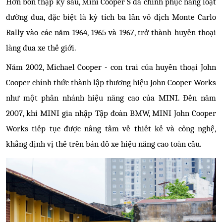
Hơn bốn thập kỷ sau, Mini Cooper S đã chinh phục hàng loạt
đường đua, đặc biệt là kỳ tích ba lần vô địch Monte Carlo
Rally vào các năm 1964, 1965 và 1967, trở thành huyền thoại
làng đua xe thế giới.
Năm 2002, Michael Cooper - con trai của huyền thoại John
Cooper chính thức thành lập thương hiệu John Cooper Works
như một phân nhánh hiệu năng cao của MINI. Đến năm
2007, khi MINI gia nhập Tập đoàn BMW, MINI John Cooper
Works tiếp tục được nâng tầm về thiết kế và công nghệ,
khẳng định vị thế trên bản đồ xe hiệu năng cao toàn cầu.