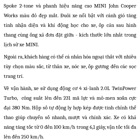
Spoke 2-tone và phanh hiệu năng cao MINI John Cooper
Works màu đỏ đẹp mắt. Đuôi xe nổi bật với cánh gió tăng
tính nhận diện và khí động học cho xe, ốp cản sau hình
thang cùng ống xả đơn đặt giữa - kích thước lớn nhất trong
lịch sử xe MINI.
Ngoài ra, khách hàng có thể cá nhân hóa ngoại thất với nhiều
tùy chọn màu sắc, từ thân xe, nóc xe, ốp gương đến các sọc
trang trí.
Về vận hành, xe sử dụng động cơ 4 xi-lanh 2.0L TwinPower
Turbo, công suất lên đến 231 mã lực và mô-men xoắn cực
đại 380 Nm. Hộp số tự động ly hợp kép được tinh chỉnh thể
thao giúp chuyển số nhanh, mượt và chính xác. Xe có khả
năng tăng tốc từ 0 đến 100 km/h trong 6,1 giây, vận tốc tối đa
lên đến 250 km/h.