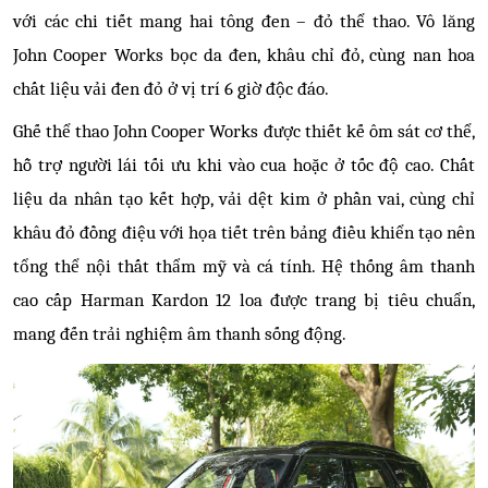
với các chi tiết mang hai tông đen – đỏ thể thao. Vô lăng
John Cooper Works bọc da đen, khâu chỉ đỏ, cùng nan hoa
chất liệu vải đen đỏ ở vị trí 6 giờ độc đáo.
Ghế thể thao John Cooper Works được thiết kế ôm sát cơ thể,
hỗ trợ người lái tối ưu khi vào cua hoặc ở tốc độ cao. Chất
liệu da nhân tạo kết hợp, vải dệt kim ở phần vai, cùng chỉ
khâu đỏ đồng điệu với họa tiết trên bảng điều khiển tạo nên
tổng thể nội thất thẩm mỹ và cá tính. Hệ thống âm thanh
cao cấp Harman Kardon 12 loa được trang bị tiêu chuẩn,
mang đến trải nghiệm âm thanh sống động.