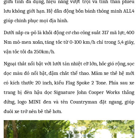
giữa tính đa dụng, hiệu năng vượt trội và tinh thần phiêu
lưu không giới hạn. Hệ dẫn động bốn bánh thông minh ALL4
giúp chinh phục mọi địa hình.
Dưới nắp ca-pô là khối động cơ cho công suất 317 mã lực, 400
Nm mô-men xoắn, tăng tốc từ 0-100 km/h chỉ trong 5,4 giây,
vận tốc tối đa 250km/h.
Ngoại thất nổi bật với lưới tản nhiệt cỡ lớn, hốc gió rộng, sọc
dọc màu đỏ nổi bật, đậm chất thể thao. Mâm xe thế hệ mới
có kích thước 20 inch, kiểu Flag Spoke 2 Tone. Phía sau xe
trang bị đèn hậu dọc Signature John Cooper Works thẳng
đứng, logo MINI đen và tên Countryman đặt ngang, giúp
đuôi xe trở nên bề thế hơn.